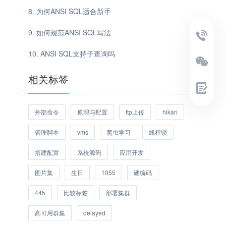
为何ANSI SQL适合新手
如何规范ANSI SQL写法
ANSI SQL支持子查询吗
相关标签
外部命令
原理与配置
ftp上传
hikari
管理脚本
vms
爬虫学习
线程锁
搭建配置
系统源码
应用开发
图片集
生日
1055
硬编码
445
比较标签
部署集群
高可用群集
delayed