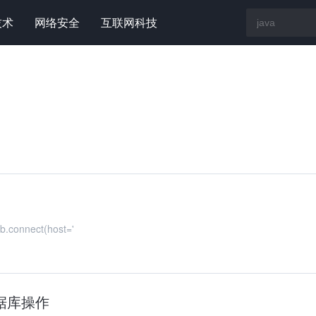
技术
网络安全
互联网科技
QLdb try: conn =MySQLdb.connect(host='
数据库操作