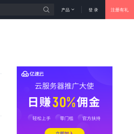
注册有礼
产品
登 录