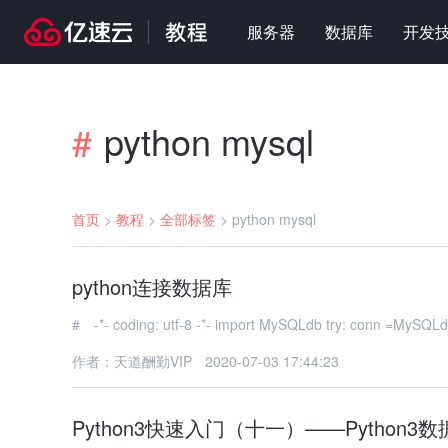
服务器
数据库
开发
python mysql
#
首页
>
教程
>
全部标签
>
python mysql
python连接数据库
# -*- coding: utf-8 -*- import MyS
作者：天道酬勤VIP
2020-07-03 17:44:23
Python3快速入门（十一）——Python3