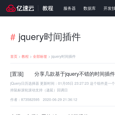
服务器
数据库
开发
jquery时间插件
#
首页
>
教程
>
全部标签
>
jquery时间插件
[置顶] 分享几款基于jquery不错的时间插件
jQuery日历选择器 更新时间：01月05日 23:27:23 这个组件是一个轻量级的日历/日期选择器。特点：支持国际化支持改变当前日期支
持鼠标滚轮滚动支持（递延）回调日
作者：873582595
2020-06-29 21:36:12