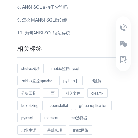
ANSI SQL支持子查询吗
怎么用ANSI SQL做分组
为何ANSI SQL语法要统一
相关标签
shelve模块
zabbix监控mysql
zabbix监控apache
python中
url跳转
分析工具
下面
引入文件
clearfix
box-sizing
beanstalkd
group replication
pymsql
masscan
css选择器
职业生涯
基础实现
linux网络