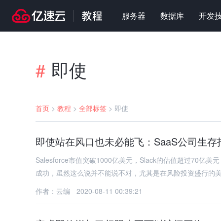
服务器
数据库
开发
即使
#
首页
>
教程
>
全部标签
>
即使
即使站在风口也未必能飞：SaaS公司生存
Salesforce市值突破1000亿美元，Slack的估值超过
成功，虽然这么说并不能说不对，尤其是在风险投资盛行的
作者：云编
2020-08-11 00:39:21