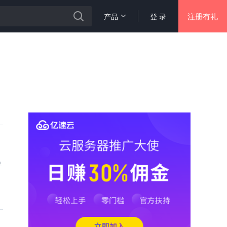
注册有礼
产品
登 录
得