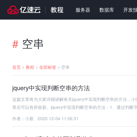
服务器
数据库
开发
空串
#
首页
>
教程
>
全部标签
>
空串
jquery中实现判断空串的方法
这篇文章将为大家详细讲解有关jquery中实现判断空串的方法
章后可以有所收获。jquery中实现判断空串的方法：1、通过判断
作者：小新
2020-12-04 11:06:31