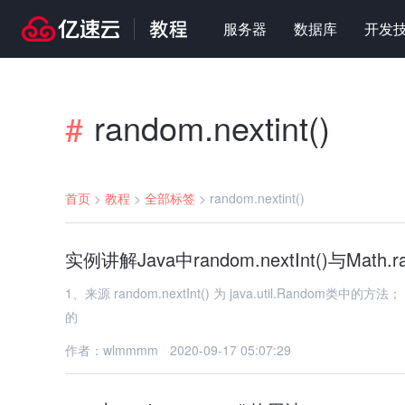
服务器
数据库
开发
random.nextint()
#
首页
>
教程
>
全部标签
>
random.nextint()
实例讲解Java中random.nextInt()与Math
1、来源 random.nextInt() 为 java.util.Random类中的方法； Math.random() 为 java.lang.Math 类中的静态方法。 2、用法 产生0－n
的
作者：wlmmmm
2020-09-17 05:07:29