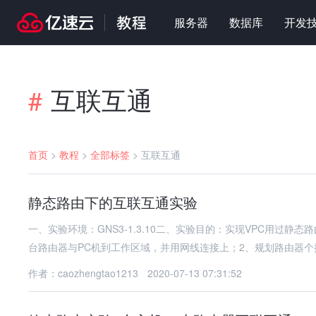
服务器
数据库
开发
互联互通
#
首页
>
教程
>
全部标签
>
互联互通
静态路由下的互联互通实验
一、实验环境：GNS3-1.3.10二、实验目的：实现VPC用过
台路由器与PC机到工作区域，并用网线连接上；2、规划路由器个接
作者：caozhengtao1213
2020-07-13 07:31:52