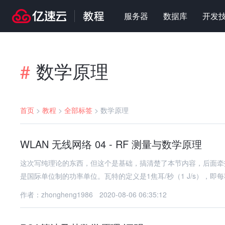
服务器
数据库
开发
数学原理
#
首页
>
教程
>
全部标签
>
数学原理
WLAN 无线网络 04 - RF 测量与数学原理
这次写纯理论的东西，但这个是基础，搞清楚了本节内容，后面牵
是国际单位制的功率单位。瓦特的定义是1焦耳/秒（1 J/s），即
作者：zhongheng1986
2020-08-06 06:35:12