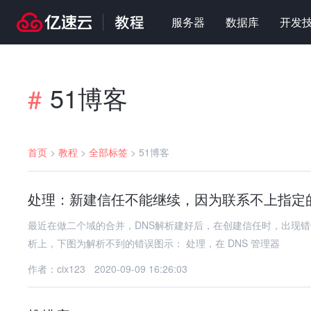
服务器
数据库
开发
51博客
#
首页
>
教程
>
全部标签
>
51博客
处理：新建信任不能继续，因为联系不上指定
最近在做二个域的合并，DNS解析建好后，在创建信任时，出现错误，如下图
析上，下图为解析不到的错误图示： 处理，在 DNS 管理器
作者：cix123
2020-09-09 16:26:03