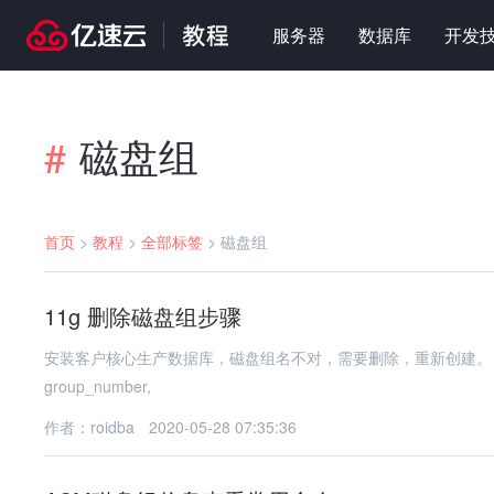
服务器
数据库
开发
磁盘组
#
首页
>
教程
>
全部标签
>
磁盘组
11g 删除磁盘组步骤
安装客户核心生产数据库，磁盘组名不对，需要删除，重新创建。 删除磁盘组步骤如下： su -
group_number,
作者：roidba
2020-05-28 07:35:36