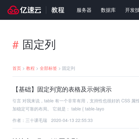
服务器
数据库
开发
固定列
#
首页
>
教程
>
全部标签
>
固定列
【基础】固定列宽的表格及示例演示
引言 对我来说，table 有一个非常有用，支持性也很好的 CS
加稳定可靠的布局。 它就是： table { table-layo
作者：三十课毛瑞
2020-04-13 22:55:33