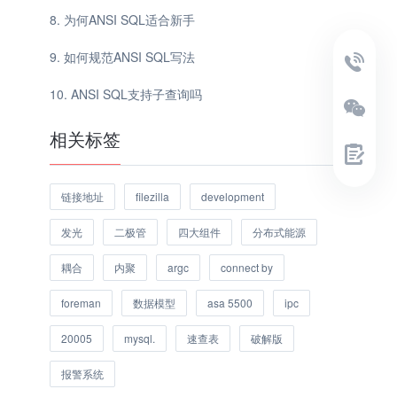
为何ANSI SQL适合新手
如何规范ANSI SQL写法
ANSI SQL支持子查询吗
相关标签
链接地址
filezilla
development
发光
二极管
四大组件
分布式能源
耦合
内聚
argc
connect by
foreman
数据模型
asa 5500
ipc
20005
mysql.
速查表
破解版
报警系统