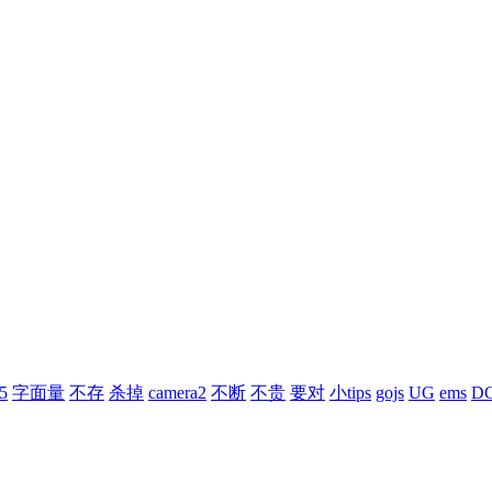
.5
字面量
不存
杀掉
camera2
不断
不贵
要对
小tips
gojs
UG
ems
D