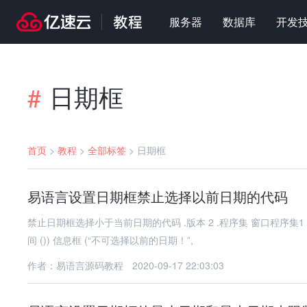
服务器
数据库
开发
日期框
#
首页
>
教程
>
全部标签
>
日期框
易语言设置日期框禁止选择以前日期的代码
禁止日期框选择小于当前日期的代码 .版本 2 .程序集 窗口程序集1 .子程序 _日期框_选择日期被改变 .如果真 (日期框.今天 ＜ 取现行时
间 ()) 信息框 (“不可选择以前的日期！”,
作者：易语言源码教程
2020-09-17 22:03:03