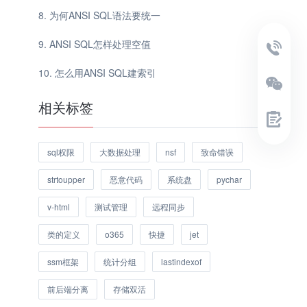
为何ANSI SQL语法要统一
ANSI SQL怎样处理空值
怎么用ANSI SQL建索引
相关标签
sql权限
大数据处理
nsf
致命错误
strtoupper
恶意代码
系统盘
pychar
v-html
测试管理
远程同步
类的定义
o365
快捷
jet
ssm框架
统计分组
lastindexof
前后端分离
存储双活