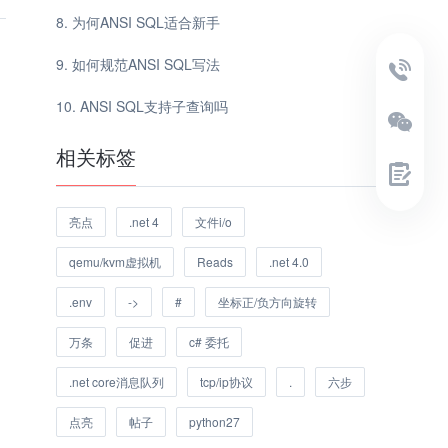
为何ANSI SQL适合新手
如何规范ANSI SQL写法
ANSI SQL支持子查询吗
相关标签
亮点
.net 4
文件i/o
qemu/kvm虚拟机
Reads
.net 4.0
.env
->
#
坐标正/负方向旋转
万条
促进
c# 委托
.net core消息队列
tcp/ip协议
.
六步
点亮
帖子
python27