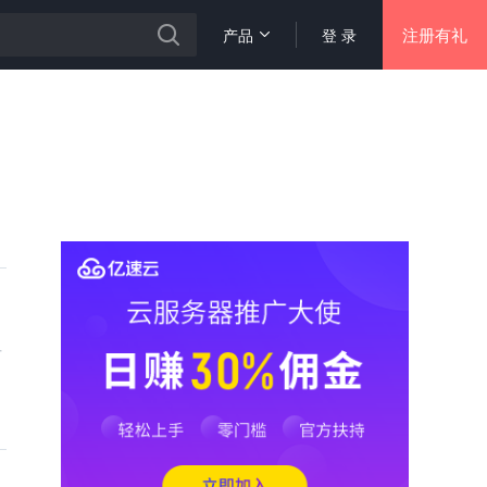
注册有礼
产品
登 录
后