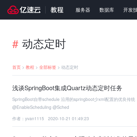
服务器
数据库
开发
动态定时
#
首页
>
教程
>
全部标签
>
动态定时
浅谈SpringBoot集成Quartz动态定时任务
SpringBoot自带schedule 沿用的springboot少xml配置的优良传统，本身
@EnableScheduling @Sched
作者：yvan1115
2020-10-21 01:49:23