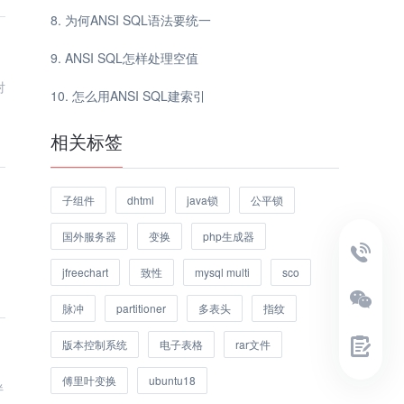
为何ANSI SQL语法要统一
ANSI SQL怎样处理空值
对
怎么用ANSI SQL建索引
相关标签
子组件
dhtml
java锁
公平锁
国外服务器
变换
php生成器
jfreechart
致性
mysql multi
sco
脉冲
partitioner
多表头
指纹
版本控制系统
电子表格
rar文件
傅里叶变换
ubuntu18
伴