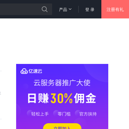
注册有礼
产品
登 录
享