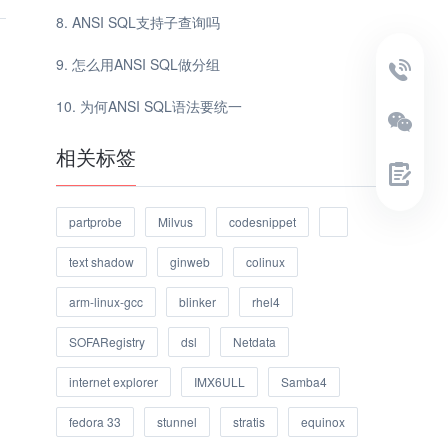
ANSI SQL支持子查询吗
怎么用ANSI SQL做分组
为何ANSI SQL语法要统一
相关标签
partprobe
Milvus
codesnippet
text shadow
ginweb
colinux
arm-linux-gcc
blinker
rhel4
SOFARegistry
dsl
Netdata
internet explorer
IMX6ULL
Samba4
fedora 33
stunnel
stratis
equinox