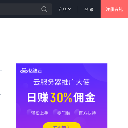
注册有礼
产品
登 录
文