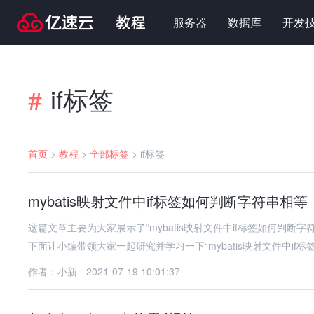
服务器
数据库
开发
if标签
#
首页
>
教程
>
全部标签
>
if标签
mybatis映射文件中if标签如何判断字符串相等
这篇文章主要为大家展示了“mybatis映射文件中if标签如何判
下面让小编带领大家一起研究并学习一下“mybatis映射文件中if标
作者：小新
2021-07-19 10:01:37