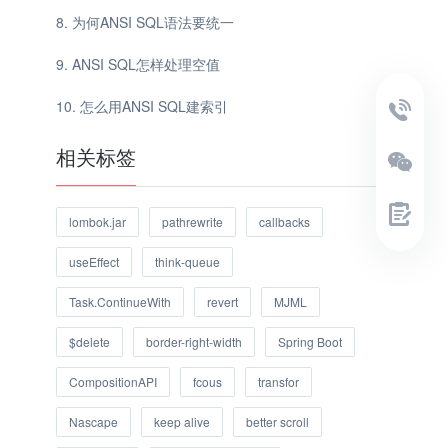
为何ANSI SQL语法要统一
ANSI SQL怎样处理空值
怎么用ANSI SQL建索引
相关标签
lombok.jar
pathrewrite
callbacks
useEffect
think-queue
Task.ContinueWith
revert
MJML
$delete
border-right-width
Spring Boot
CompositionAPI
fcous
transfor
Nascape
keep alive
better scroll