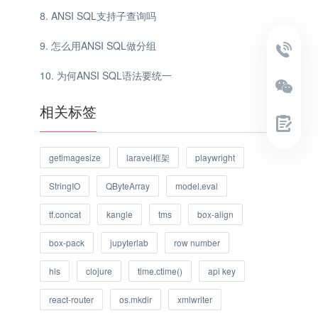
ANSI SQL支持子查询吗
怎么用ANSI SQL做分组
为何ANSI SQL语法要统一
相关标签
getimagesize
laravel框架
playwright
StringIO
QByteArray
model.eval
tf.concat
kangle
tms
box-align
box-pack
jupyterlab
row number
hls
clojure
time.ctime()
api key
react-router
os.mkdir
xmlwriter