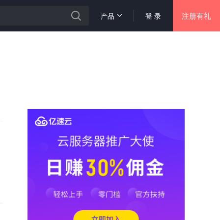
注册有礼
产品
登 录