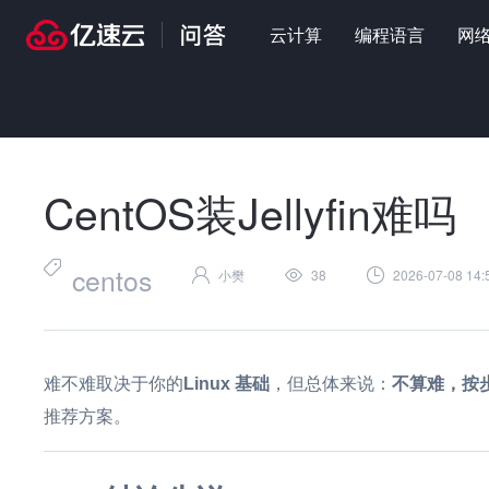
云计算
编程语言
网
首页
>
问答
>
智能运维
>
CentOS装Jellyfin难吗
CentOS装Jellyfin难吗
centos
小樊
38
2026-07-08 14:
难不难取决于你的
Linux 基础
，但总体来说：
不算难，按步
推荐方案。