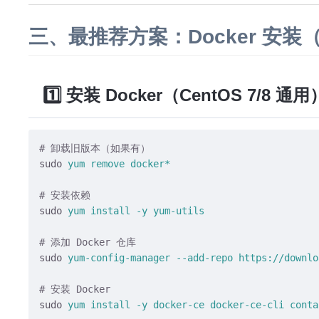
三、最推荐方案：Docker 安装（
1️⃣ 安装 Docker（CentOS 7/8 通用
# 卸载旧版本（如果有）
sudo
yum remove docker*
# 安装依赖
sudo
yum install -y yum-utils
# 添加 Docker 仓库
sudo
yum-config-manager --add-repo https://downlo
# 安装 Docker
sudo
yum install -y docker-ce docker-ce-cli conta