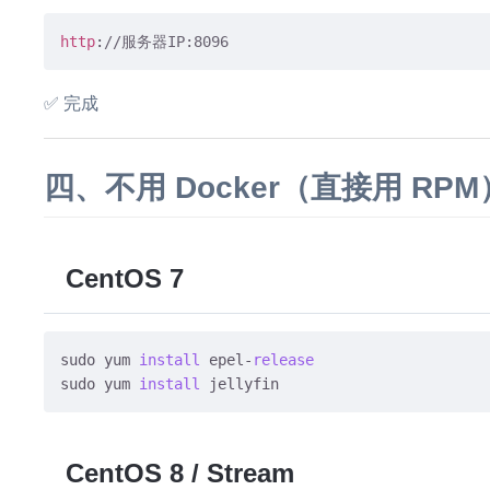
http
:
//服务器IP:8096
✅ 完成
四、不用 Docker（直接用 RPM
CentOS 7
sudo yum 
install
 epel-
release
sudo yum 
install
CentOS 8 / Stream