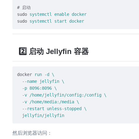
# 启动
sudo
systemctl 
enable
 docker
sudo
systemctl start docker
2️⃣ 启动 Jellyfin 容器
docker
run -d \

  --name jellyfin \

  -p 8096:8096 \

  -v /home/jellyfin/config:/config \

  -v /home/media:/media \

  --restart unless-stopped \

  jellyfin/jellyfin
然后浏览器访问：