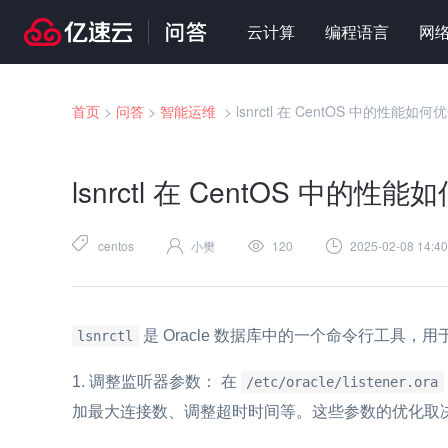
云计算
编程语言
网
首页
>
问答
>
智能运维
>
lsnrctl 在 CentOS 中的性能如何
lsnrctl 在 CentOS 中的性
centos
小樊
120
2025-02-08 14:40
是 Oracle 数据库中的一个命令行工具，
lsnrctl
调整监听器参数： 在
/etc/oracle/listener.ora
加最大连接数、调整超时时间等。这些参数的优化取