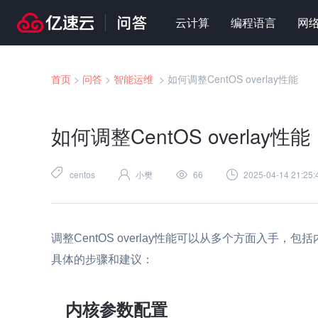
云计算
编程语言
网
首页
>
问答
>
智能运维
>
如何调整CentOS overlay性能
如何调整CentOS overlay性能
centos
小樊
66
2025-04-14 21:25:
调整CentOS overlay性能可以从多个方面入
具体的步骤和建议：
内核参数配置