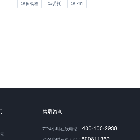
c#多线程
c#委托
c# xml
们
售后咨询
400-100-2938
7*24小时在线电话：
云
800811969
7*24小时在线 QQ：