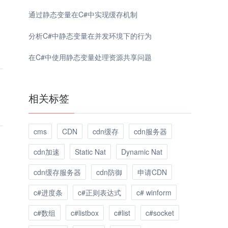
通过静态变量在C#中实现缓存机制
分析C#中静态变量在并发环境下的行为
在C#中使用静态变量处理资源共享问题
相关标签
cms
CDN
cdn缓存
cdn服务器
cdn加速
Static Nat
Dynamic Nat
cdn缓存服务器
cdn防御
申请CDN
c#进度条
c#正则表达式
c# winform
c#数组
c#listbox
c#list
c#socket