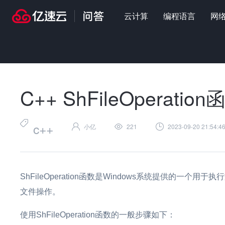
云计算
编程语言
网
首页
>
问答
>
编程语言
>
C++ ShFileOperation函数怎么使用
C++ ShFileOperat
c++
小亿
221
2023-09-20 21:54:4
ShFileOperation函数是Windows系统提供的
文件操作。
使用ShFileOperation函数的一般步骤如下：