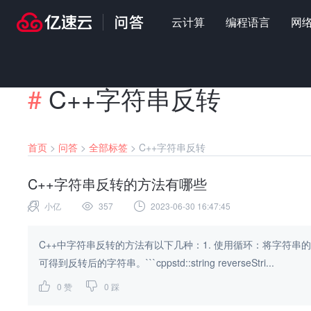
云计算
编程语言
网
#
C++字符串反转
首页
>
问答
>
全部标签
>
C++字符串反转
C++字符串反转的方法有哪些
小亿
357
2023-06-30 16:47:45
C++中字符串反转的方法有以下几种：1. 使用循环：将字符
可得到反转后的字符串。```cppstd::string reverseStri...
0
赞
0
踩