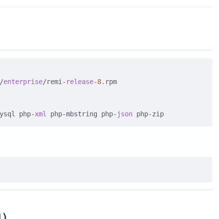
/
enterprise
/remi-
release
-8.
rpm

ysql php-
xml
 php-mbstring php-
json
中）