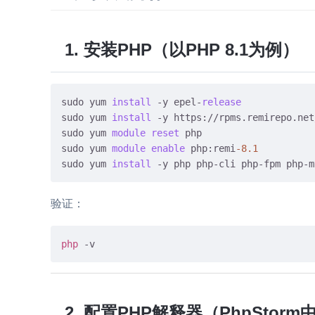
1. 安装PHP（以PHP 8.1为例）
sudo yum 
install
 -y epel-
release
sudo yum 
install
 -y https://rpms.remirepo.net
sudo yum 
module
reset
 php

sudo yum 
module
enable
 php:remi
-8.1
sudo yum 
install
 -y php php-cli php-fpm php-m
验证：
php
2. 配置PHP解释器（PhpStorm