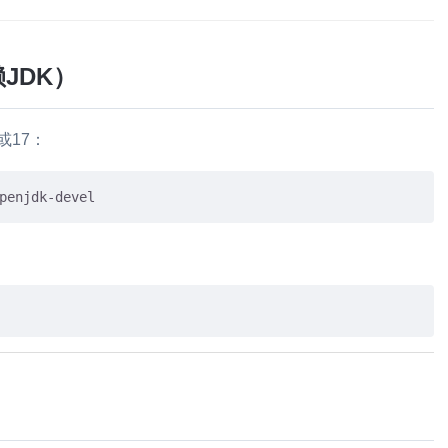
赖JDK）
1或17：