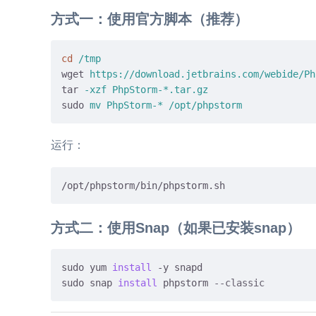
方式一：使用官方脚本（推荐）
cd
/tmp
wget
https://download.jetbrains.com/webide/Ph
tar
-xzf PhpStorm-*.tar.gz
sudo
mv
 PhpStorm-* /opt/phpstorm
运行：
方式二：使用Snap（如果已安装snap）
sudo yum 
install
 -y snapd

sudo snap 
install
 phpstorm 
--classic