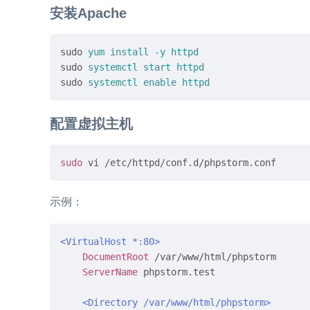
安装Apache
sudo
yum install -y httpd
sudo
systemctl start httpd
sudo
systemctl 
enable
 httpd
配置虚拟主机
sudo
示例：
<VirtualHost *
:80
>
DocumentRoot
 /var/www/html/phpstorm

ServerName
 phpstorm.test

<Directory /var/www/html/phpstorm>