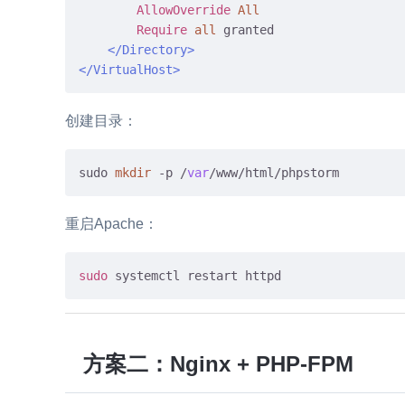
AllowOverride
All
Require
all
 granted

</Directory>
</VirtualHost>
创建目录：
sudo 
mkdir
 -p /
var
重启Apache：
sudo
方案二：Nginx + PHP-FPM