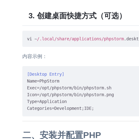
3. 创建桌面快捷方式（可选）
vi ~
/.local/share
/applications/phpstorm
内容示例：
[Desktop Entry]
Name
Exec
Icon
Type
Categories
=Development
;IDE;
二、安装并配置PHP