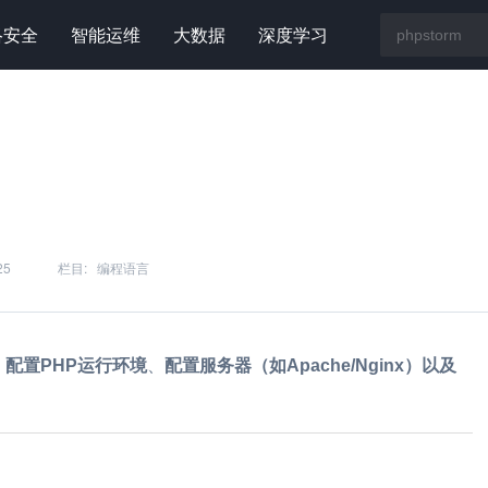
络安全
智能运维
大数据
深度学习
25
栏目:
编程语言
、
配置PHP运行环境
、
配置服务器（如Apache/Nginx）
以及