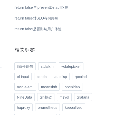
return false与 preventDefault区别
return false对SEO有何影响
return false是否影响用户体验
相关标签
if条件语句
stdafx.h
wdatepicker
el-input
conda
autolisp
rpcbind
nvidia-smi
meanshift
openldap
NineData
gin框架
msyql
grafana
haproxy
prometheus
keepalived