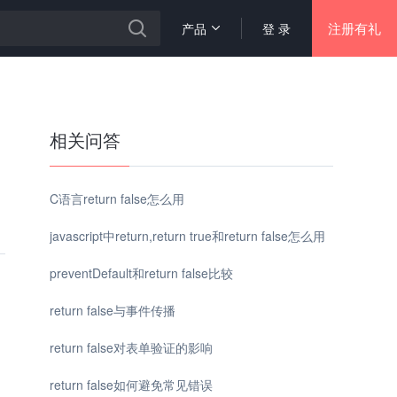
注册有礼
产品
登 录
相关问答
C语言return false怎么用
javascript中return,return true和return false怎么用
preventDefault和return false比较
return false与事件传播
return false对表单验证的影响
return false如何避免常见错误