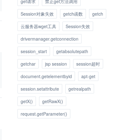
get请求
禁止get方法调用
Session对象失效
getch函数
getch
云服务器wget工具
Session失效
drivermanager.getconnection
session_start
getabsolutepath
getchar
jsp session
session超时
document.getelementbyid
apt-get
session.setattribute
getrealpath
getX()
getRawX()
request.getParameter()