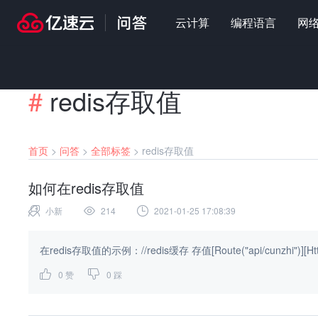
云计算
编程语言
网
#
redis存取值
首页
>
问答
>
全部标签
>
redis存取值
如何在redis存取值
小新
214
2021-01-25 17:08:39
在redis存取值的示例：//redis缓存 存值[Route("api/cunzhi")][HttpGet]p
0
赞
0
踩