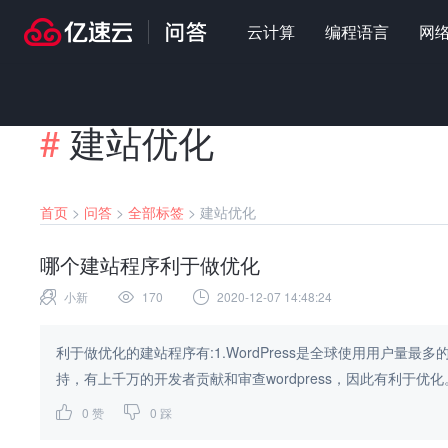
云计算
编程语言
网
#
建站优化
首页
>
问答
>
全部标签
>
建站优化
哪个建站程序利于做优化
小新
170
2020-12-07 14:48:24
利于做优化的建站程序有:1.WordPress是全球使用用户量
持，有上千万的开发者贡献和审查wordpress，因此有利于优化。2
0
赞
0
踩