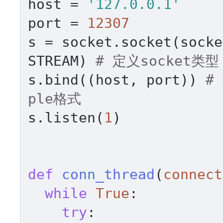
host = 
'127.0.0.1'
port = 
12307
s = socket.socket(socke
STREAM) 
# 定义socket类型
s.bind((host, port)) 
#
ple格式
s.listen(
1
)

def
conn_thread
(
connect
while
True
:

try
:
