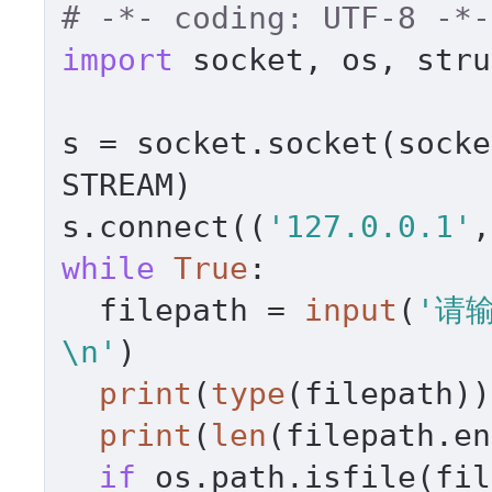
# -*- coding: UTF-8 -*-
import
 socket, os, stru
s = socket.socket(socke
STREAM)

s.connect((
'127.0.0.1'
,
while
True
:

  filepath = 
input
(
'请
\n'
)

print
(
type
(filepath))

print
(
len
(filepath.en
if
 os.path.isfile(fil