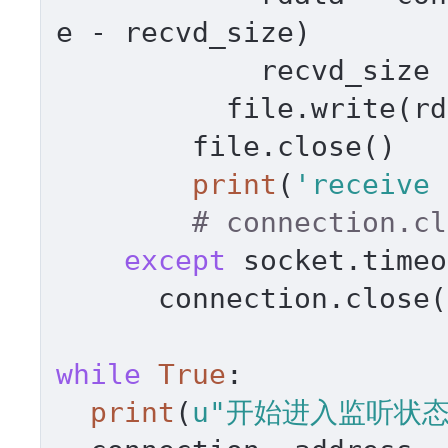
e - recvd_size)

            recvd_size 
          file.write(rd
        file.close()

print
(
'receive 
# connection.cl
except
 socket.timeo
      connection.close()
while
True
:

print
(
u"开始进入监听状态