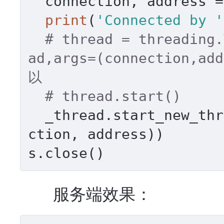
  connection, address =
print
(
'Connected by '
# thread = threading.
ad,args=(connection,a
以
# thread.start()
  _thread.start_new_thr
ction, address))

s.close()
服务端效果：