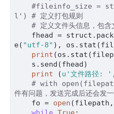
#fileinfo_size = st
l') # 定义打包规则
# 定义文件头信息，包含
    fhead = struct.pack
e(
"utf-8"
), os.stat(fil
print
(os.stat(filep
    s.send(fhead)

print
 (
u'文件路径: '
# with open(filep
件有问题，发送完成后还会发一
    fo = 
open
(filepath,
while
True
:
