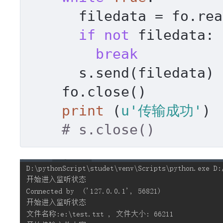
      filedata = fo.rea
if
not
 filedata:

break
      s.send(filedata)

    fo.close()

print
 (
u'传输成功'
)

# s.close()