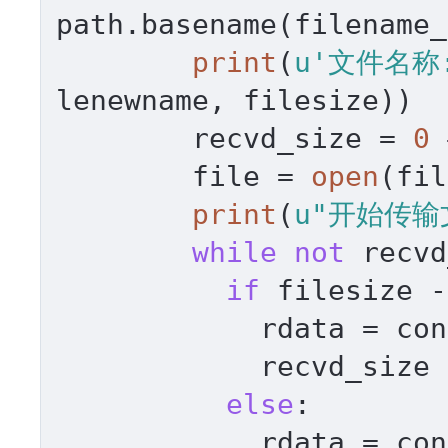
path.basename(filename_
print
(
u'文件名称:
lenewname, filesize))

        recvd_size = 
0
        file = 
open
(fil
print
(
u"开始传输
while
not
 recvd
if
 filesize -
            rdata = con
            recvd_size 
else
:

            rdata = con