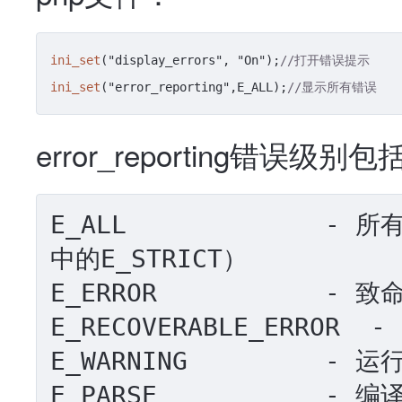
ini_set
("display_errors", "On");
//打开错误提示
ini_set
("error_reporting",E_ALL);
//显示所有错误
error_reporting错误级别包
E_ALL             -
中的E_STRICT）

E_ERROR           - 
E_RECOVERABLE_ERROR
E_WARNING         -
E_PARSE           - 