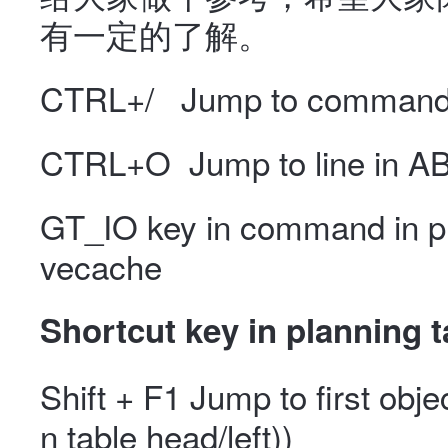
有一定的了解。
CTRL+/ Jump to command 
CTRL+O Jump to line in AB
GT_IO key in command in pr
vecache
Shortcut key in planning 
Shift + F1 Jump to first obje
n table head/left))