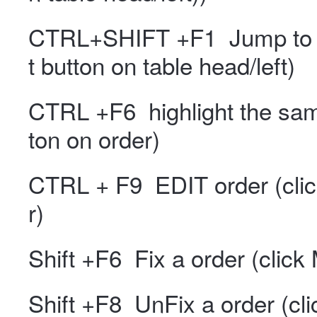
CTRL+SHIFT +F1 Jump to la
t button on table head/left)
CTRL +F6 highlight the same
ton on order)
CTRL + F9 EDIT order (clic
r)
Shift +F6 Fix a order (click
Shift +F8 UnFix a order (cli