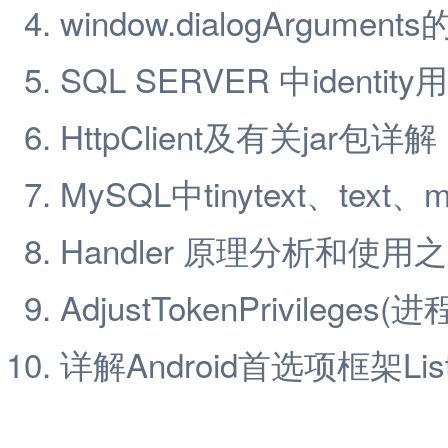
window.dialogArgument
SQL SERVER 中identity
HttpClient及有关jar包详解
MySQL中tinytext、text、m
Handler 原理分析和使用之Ha
AdjustTokenPrivilege
详解Android首选项框架ListP