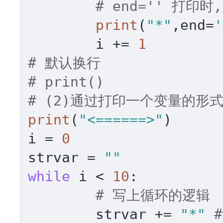
# end='' 打印
print
(
"*"
,end=
'
	i += 
1
# 默认换行
# print()
# (2)通过打印一个变量的形
print
(
"<======>"
)

i = 
0
strvar = 
""
while
 i < 
10
:

# 写上循环的逻辑
	strvar += 
"*"
#