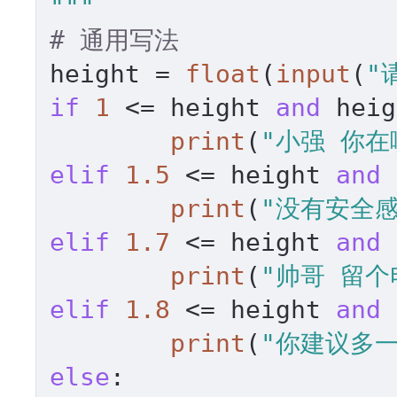
"""
# 通用写法
height = 
float
(
input
(
"
if
1
 <= height 
and
 heig
print
(
"小强 你在
elif
1.5
 <= height 
and
 
print
(
"没有安全感
elif
1.7
 <= height 
and
 
print
(
"帅哥 留个
elif
1.8
 <= height 
and
 
print
(
"你建议多
else
:
