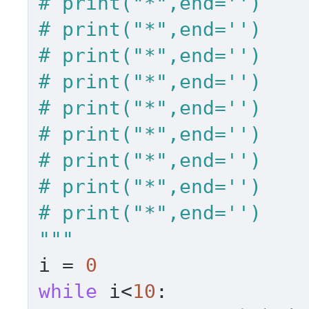
# print("*",end='')

# print("*",end='')

# print("*",end='')

# print("*",end='')

# print("*",end='')

# print("*",end='')

# print("*",end='')

# print("*",end='')

# print("*",end='')

"""
i = 
0
while
 i<
10
:	
