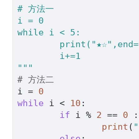
# 方法一

i = 0

while i < 5:

	print("★☆",end="")

	i+=1

"""
# 方法二
i = 
0
while
 i < 
10
:

if
 i % 
2
 == 
0
 :

print
(
"
else
:
