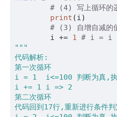
# (4) 写上循环的
print
(i)

# (3) 自增自减的
	i += 
1
# i = i 
"""

代码解析:

第一次循环

i = 1  i<=100 判断为真,执
i += 1 i => 2 

第二次循环

代码回到17行,重新进行条件判定
i = 2  i<=100 判断为真,执