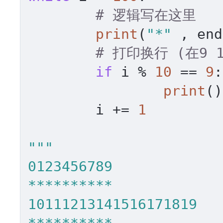
# 逻辑写在这里
print
(
"*"
 , end
# 打印换行 (在9 19
if
 i % 
10
 == 
9
:

print
()

	i += 
1
"""

0123456789

**********

10111213141516171819
