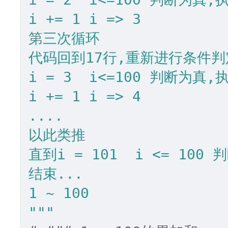
i += 1 i => 3

第三次循环

代码回到17行,重新进行条件判定
i = 3  i<=100 判断为真,执
i += 1 i => 4

....

以此类推 

直到i = 101  i <= 1
结束...

1 ~ 100

"""