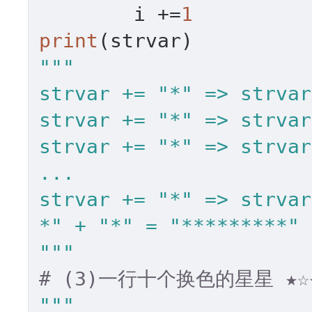
	i +=
1
print
"""

strvar += "*" => strvar
strvar += "*" => strvar
strvar += "*" => strvar
...

strvar += "*" => strvar
*" + "*" = "*********"

"""
# (3)一行十个换色的星星 ★☆★
"""
