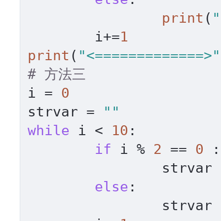
print
(
"
	i+=
1
print
(
"<=============>"
# 方法三
i = 
0
strvar = 
""
while
 i < 
10
:

if
 i % 
2
 == 
0
 :

		strvar
else
:

		strvar