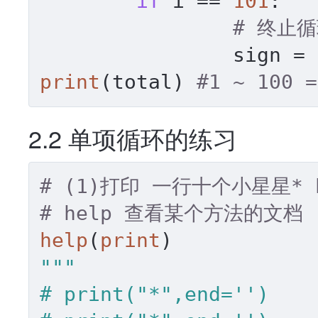
if
 i == 
101
:

# 终止
		sign = 
print
(total) 
#1 ~ 100 =
2.2 单项循环的练习
# (1)打印 一行十个小星星* he
# help 查看某个方法的文档
help
(
print
"""

# print("*",end='')
