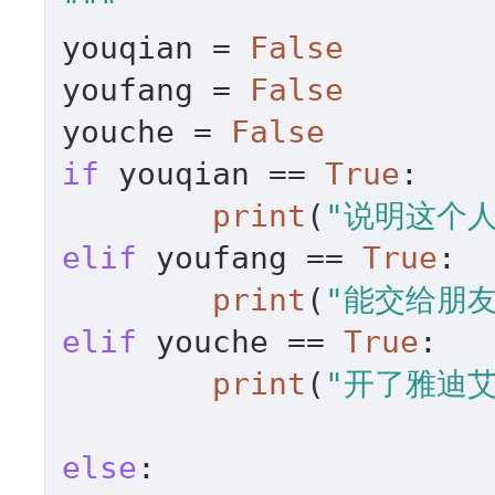
"""
youqian = 
False
youfang = 
False
youche = 
False
if
 youqian == 
True
:

print
(
"说明这个
elif
 youfang == 
True
:

print
(
"能交给朋友
elif
 youche == 
True
:

print
(
"开了雅迪
else
:
