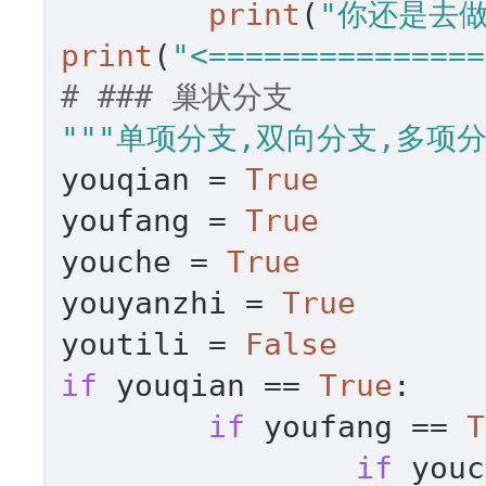
print
(
"你还是去
print
(
"<===============
# ### 巢状分支
"""单项分支,双向分支,多项
youqian = 
True
youfang = 
True
youche = 
True
youyanzhi = 
True
youtili = 
False
if
 youqian == 
True
:

if
 youfang == 
T
if
 youc