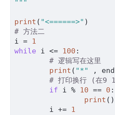
"""
print
(
"<======>"
# 方法二
i = 
1
while
 i <= 
100
:

# 逻辑写在这里
print
(
"*"
 , end
# 打印换行 (在9 19
if
 i % 
10
 == 
0
:

print
()

	i += 
1