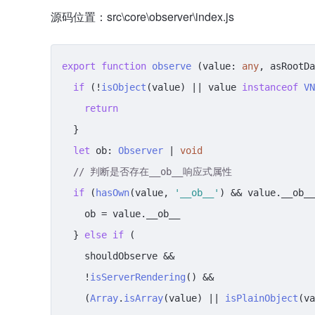
源码位置：src\core\observer\index.js
export
function
observe
 (
value
: 
any
, 
asRootDa
if
 (!
isObject
(value) || value 
instanceof
VN
return
  }

let
ob
: 
Observer
 | 
void
// 判断是否存在__ob__响应式属性
if
 (
hasOwn
(value, 
'__ob__'
) && value.
__ob__
    ob = value.
__ob__
  } 
else
if
 (

    shouldObserve &&

    !
isServerRendering
() &&

    (
Array
.
isArray
(value) || 
isPlainObject
(va