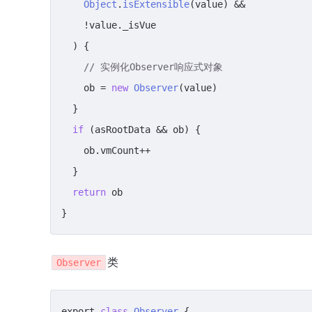
Object
.
isExtensible
(value) &&

    !value.
_isVue
  ) {

// 实例化Observer响应式对象
    ob = 
new
Observer
(value)

  }

if
 (asRootData && ob) {

    ob.
vmCount
++

  }

return
 ob

}
类
Observer
export 
class
Observer
 {
