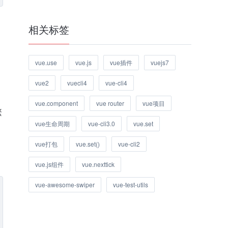
相关标签
vue.use
vue.js
vue插件
vuejs7
vue2
vuecli4
vue-cli4
vue.component
vue router
vue项目
繁
vue生命周期
vue-cli3.0
vue.set
vue打包
vue.set()
vue-cli2
vue.js组件
vue.nexttick
vue-awesome-swiper
vue-test-utils