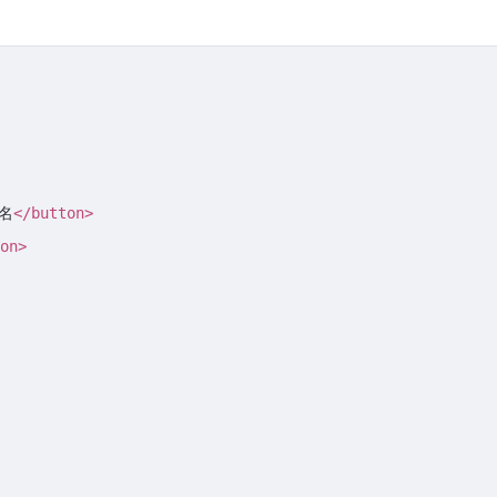
名
</
button
>
on
>