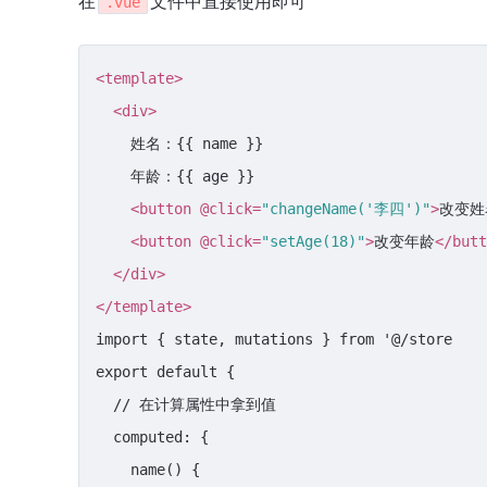
在
文件中直接使用即可
.vue
<
template
>
<
div
>
    姓名：{{ name }}

    年龄：{{ age }}

<
button
 @
click
=
"changeName('李四')"
>
改变姓
<
button
 @
click
=
"setAge(18)"
>
改变年龄
</
butt
</
div
>
</
template
>
import { state, mutations } from '@/store

export default {

  // 在计算属性中拿到值

  computed: {

    name() {
