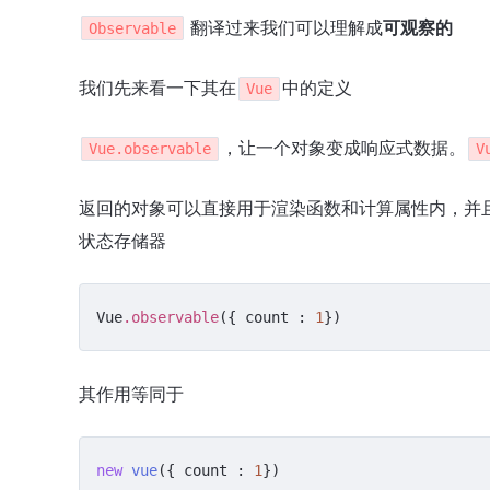
翻译过来我们可以理解成
可观察的
Observable
我们先来看一下其在
中的定义
Vue
，让一个对象变成响应式数据。
Vue.observable
V
返回的对象可以直接用于渲染函数和计算属性内，并
状态存储器
Vue
.observable
({ count : 
1
})
其作用等同于
new
 vue
({
 count 
: 
1
})