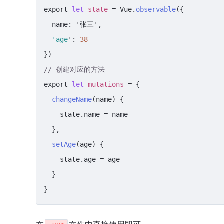
export 
let
state
 = Vue.
observable
({

  name: '张三',

'age
': 
38
// 创建对应的方法
export 
let
mutations
 = {

changeName
(name) {

    state.name = name

  },

setAge
(age) {

    state.age = age

  }

}