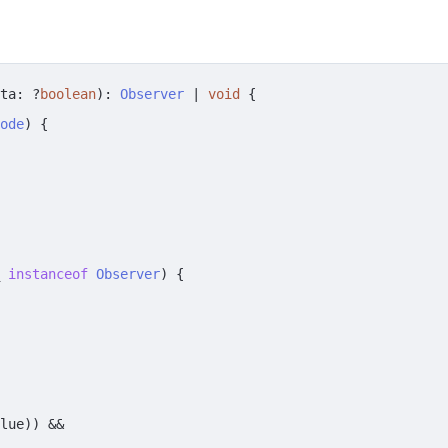
ta
: ?
boolean
): 
Observer
 | 
void
 {

ode
) {

instanceof
Observer
) {

lue)) &&
