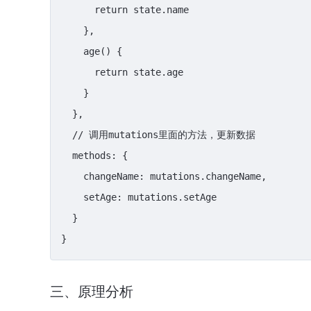
      return state.name

    },

    age() {

      return state.age

    }

  },

  // 调用mutations里面的方法，更新数据

  methods: {

    changeName: mutations.changeName,

    setAge: mutations.setAge

  }

}
三、原理分析