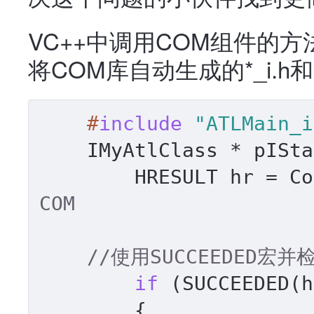
VC++中调用COM组件的方
将COM库自动生成的*_i.h和
#
include
"ATLMain_i
    IMyAtlClass * pISta
	HRESULT hr = C
COM
//使用SUCCEEDED
if
 (SUCCEEDED(h
	{
