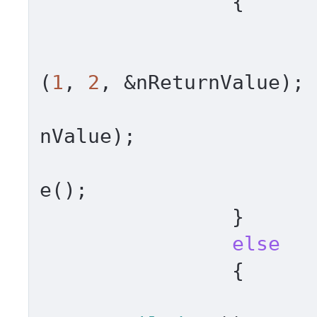
		{

			LONG nReturnValue;
			pIStatisticATL->Su
(
1
, 
2
, &nReturnValue);

nValue);

			pIStatisticATL->Relea
e();

		}

else
		{
