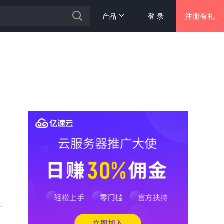
注册有礼
产品
登 录