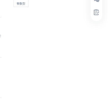
整数型
帮