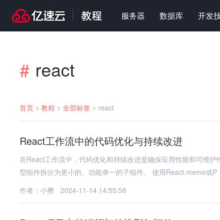
服务器
数据库
开发
react
#
首页
>
教程
>
全部标签
>
react
React工作流中的代码优化与持续改进
在React工作流中，代码优化和持续改进是确保应用性能和可维护性的关键
型组件拆分为更小的、功能单一的子组件。 使用React.memo或P
作者：小樊
2024-11-14 14:55:58