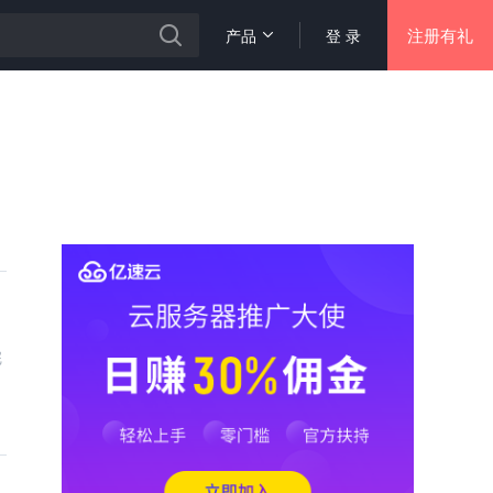
注册有礼
产品
登 录
完