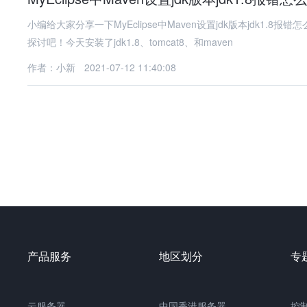
小编给大家分享一下MyEclipse中Maven设置jdk版本jdk
探讨吧！今天安装了jdk1.8、tomcat8、和maven
作者：小新
2021-07-12 11:40:08
产品服务
地区划分
专
云服务器
中国
香港服务器
控