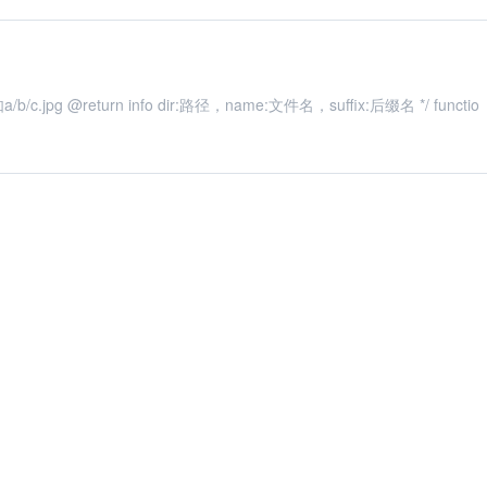
代码： /* @desc：获取路径信息 @param path 传入路径，如a/b/c.jpg @return info dir:路径，name:文件名，suffix:后缀名 */ functio