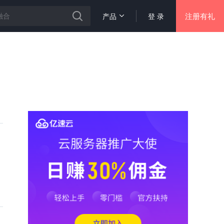
注册有礼
产品
登 录