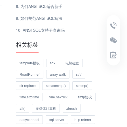
为何ANSI SQL适合新手
如何规范ANSI SQL写法
ANSI SQL支持子查询吗
相关标签
template模板
shx
电脑磁盘
RoadRunner
array walk
strtr
str replace
strcasecmp()
strcmp()
time.strptime
vue.nexttick
smtp协议
all()
多媒体计算机
zbrush
easyconnect
sql server
http referer