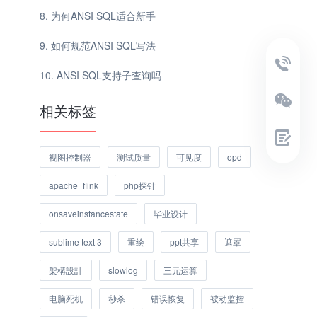
为何ANSI SQL适合新手
如何规范ANSI SQL写法
ANSI SQL支持子查询吗
相关标签
视图控制器
测试质量
可见度
opd
apache_flink
php探针
onsaveinstancestate
毕业设计
sublime text 3
重绘
ppt共享
遮罩
架構設計
slowlog
三元运算
电脑死机
秒杀
错误恢复
被动监控