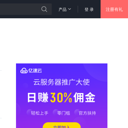
注册有礼
产品
登 录