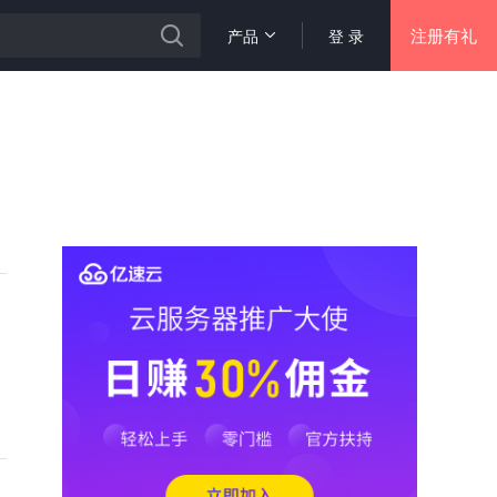
注册有礼
产品
登 录