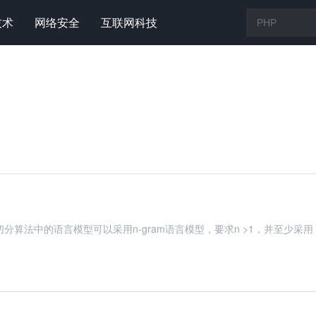
技术
网络安全
互联网科技
切分算法中的语言模型可以采用n-gram语言模型，要求n >1，并至少采用