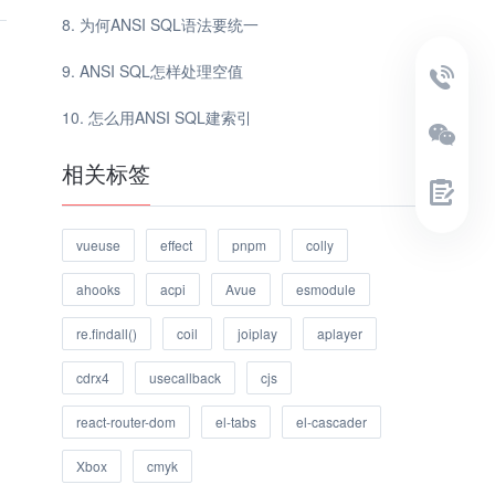
为何ANSI SQL语法要统一
ANSI SQL怎样处理空值
怎么用ANSI SQL建索引
相关标签
vueuse
effect
pnpm
colly
ahooks
acpi
Avue
esmodule
re.findall()
coil
joiplay
aplayer
cdrx4
usecallback
cjs
react-router-dom
el-tabs
el-cascader
Xbox
cmyk