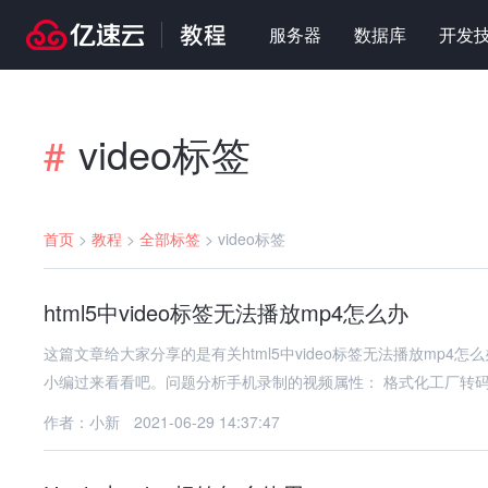
服务器
数据库
开发
video标签
#
首页
>
教程
>
全部标签
>
video标签
html5中video标签无法播放mp4怎么办
这篇文章给大家分享的是有关html5中video标签无法播放mp
小编过来看看吧。问题分析手机录制的视频属性： 格式化工厂转
作者：小新
2021-06-29 14:37:47