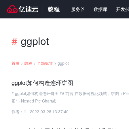
服务器
数据库
开发
ggplot
#
首页
>
教程
>
全部标签
>
ggplot
ggplot如何构造连环饼图
# ggplot如何构造连环饼图 ## 前言 在数据可视化领域，饼图（Pie Chart）是一种常见的展示比例关系的图表类型。而"连环饼
图"（Nested Pie Chart或
作者：iii
2022-03-28 13:37:40