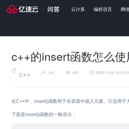
云计算
编程语言
网
首页
>
问答
>
编程语言
>
c++的insert函数怎么使用
c++的insert函数怎么
c++
小亿
433
2023-10-25 18:05:3
在C++中，insert()函数用于在容器中插入元素。它适用于大多
下面是insert()函数的一般语法：