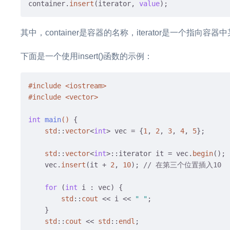
container.
insert
(iterator, 
value
其中，container是容器的名称，iterator是一个指向
下面是一个使用insert()函数的示例：
#
include
<iostream>
#
include
<vector>
int
main
()
{

std
::
vector
<
int
> vec = {
1
, 
2
, 
3
, 
4
, 
5
};

std
::
vector
<
int
>::iterator it = vec.
begin
();

    vec.
insert
(it + 
2
, 
10
); 
// 在第三个位置插入10
for
 (
int
 i : vec) {

std
::
cout
 << i << 
" "
;

    }

std
::
cout
 << 
std
::
endl
;
