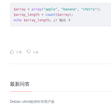
$array
 = 
array
(
"apple"
, 
"banana"
, 
"cherry"
$array_length
 = 
count
(
$array
echo
$array_length
; 
// 输出 3
0
赞
0
踩
最新问答
Debian ulimit如何针对用户设