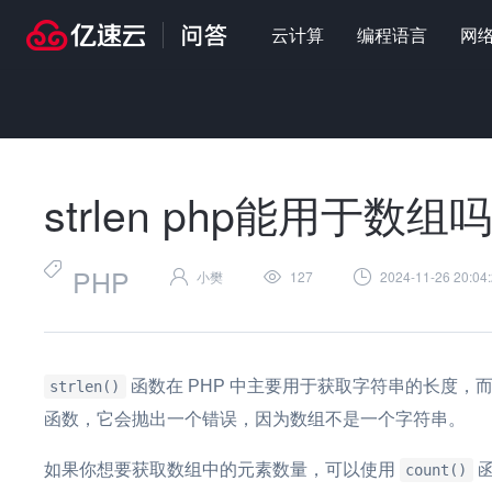
云计算
编程语言
网
首页
>
问答
>
编程语言
>
strlen php能用于数组吗
strlen php能用于数组吗
PHP
小樊
127
2024-11-26 20:04
函数在 PHP 中主要用于获取字符串的长度
strlen()
函数，它会抛出一个错误，因为数组不是一个字符串。
如果你想要获取数组中的元素数量，可以使用
函
count()